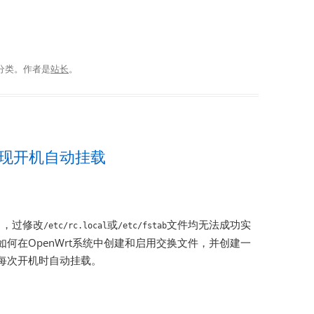
分类。
作者是
站长
。
并实现开机自动挂载
）中，过修改
或
文件均无法成功实
/etc/rc.local
/etc/fstab
如何在OpenWrt系统中创建和启用交换文件，并创建一
实现每次开机时自动挂载。