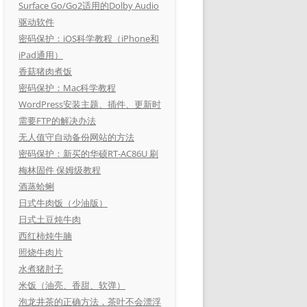
Surface Go/Go2适用的Dolby Audio
驱动软件
密码保护：iOS科学教程（iPhone和
iPad通用）
香菇猪肉煮饭
密码保护：Mac科学教程
WordPress安装主题、插件、更新时
需要FTP的解决办法
无人值守自动备份网站的方法
密码保护：新买的华硕RT-AC86U 刷
梅林固件 保姆级教程
酒蒸蛤蜊
日式牛肉饭（少油版）
日式土豆炖牛肉
西红柿炖牛腩
照烧牛肉片
水煮猪肘子
米饭（油亮、香甜、软弹）
泡龙井茶的正确方法，茶叶不会漂浮