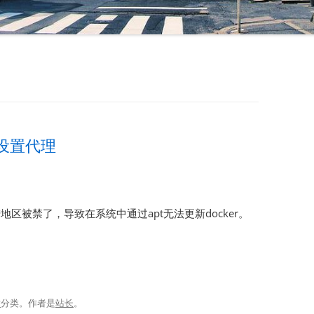
PT设置代理
大陆地区被禁了，导致在系统中通过apt无法更新docker。
章
分类。
作者是
站长
。