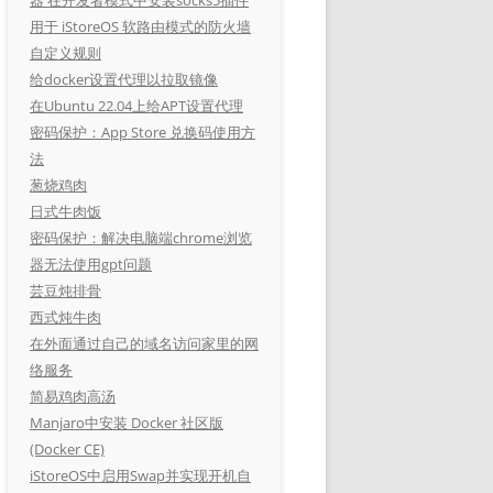
用于 iStoreOS 软路由模式的防火墙
自定义规则
给docker设置代理以拉取镜像
在Ubuntu 22.04上给APT设置代理
密码保护：App Store 兑换码使用方
法
葱烧鸡肉
日式牛肉饭
密码保护：解决电脑端chrome浏览
器无法使用gpt问题
芸豆炖排骨
西式炖牛肉
在外面通过自己的域名访问家里的网
络服务
简易鸡肉高汤
Manjaro中安装 Docker 社区版
(Docker CE)
iStoreOS中启用Swap并实现开机自