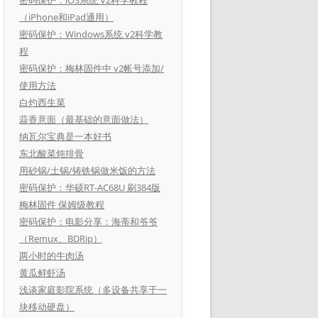
（iPhone和iPad通用）
密码保护：Windows系统 v2科学教
程
密码保护：梅林固件中 v2帐号添加/
使用方法
白灼西生菜
蒜香意面（最基础的意面做法）
纳瓦尔宝典是一本好书
东北酸菜炖排骨
用砂锅/土锅/铸铁锅做米饭的方法
密码保护：华硕RT-AC68U 刷384版
梅林固件 保姆级教程
密码保护：电影分享：海蒂和爷爷
（Remux、BDRip）
两小时的牛肉汤
黄瓜鲜虾汤
浅谈家庭影院系统（多设备共享于一
块移动硬盘）