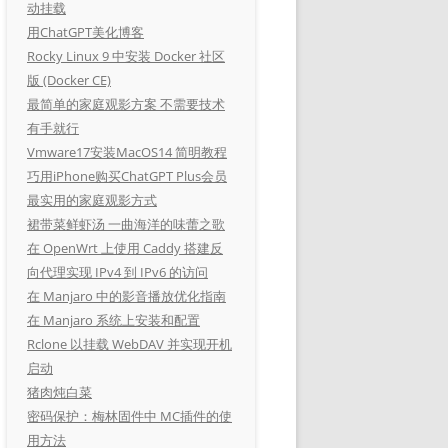
动挂载
用ChatGPT美化博客
Rocky Linux 9 中安装 Docker 社区
版 (Docker CE)
最简单的家庭观影方案 不需要技术
有手就行
Vmware17安装MacOS14 简明教程
巧用iPhone购买ChatGPT Plus会员
最实用的家庭观影方式
裙带菜鲜虾汤 一曲海洋的味蕾之歌
在 OpenWrt 上使用 Caddy 搭建反
向代理实现 IPv4 到 IPv6 的访问
在 Manjaro 中的影音播放优化指南
在 Manjaro 系统上安装和配置
Rclone 以挂载 WebDAV 并实现开机
启动
猪肉炖白菜
密码保护：梅林固件中 MC插件的使
用方法