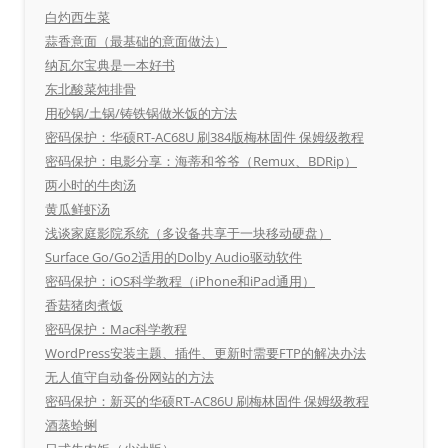
白灼西生菜
蒜香意面（最基础的意面做法）
纳瓦尔宝典是一本好书
东北酸菜炖排骨
用砂锅/土锅/铸铁锅做米饭的方法
密码保护：华硕RT-AC68U 刷384版梅林固件 保姆级教程
密码保护：电影分享：海蒂和爷爷（Remux、BDRip）
两小时的牛肉汤
黄瓜鲜虾汤
浅谈家庭影院系统（多设备共享于一块移动硬盘）
Surface Go/Go2适用的Dolby Audio驱动软件
密码保护：iOS科学教程（iPhone和iPad通用）
香菇猪肉煮饭
密码保护：Mac科学教程
WordPress安装主题、插件、更新时需要FTP的解决办法
无人值守自动备份网站的方法
密码保护：新买的华硕RT-AC86U 刷梅林固件 保姆级教程
酒蒸蛤蜊