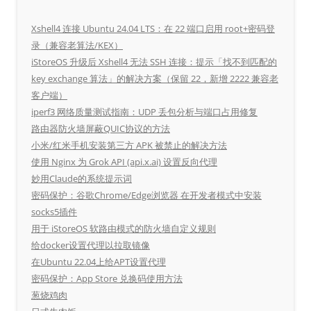
Xshell4 连接 Ubuntu 24.04 LTS：在 22 端口启用 root+密码登
录（兼容老算法/KEX）
iStoreOS 升级后 Xshell4 无法 SSH 连接：提示「找不到匹配的
key exchange 算法」的解决方案（保留 22，新增 2222 兼容老
客户端）
iperf3 网络质量测试指南：UDP 丢包分析与端口占用修复
路由器防火墙屏蔽QUIC协议的方法
小米/红米手机安装第三方 APK 被禁止的解决方法
使用 Nginx 为 Grok API (api.x.ai) 设置反向代理
妙用Claude的系统提示词
密码保护：谷歌Chrome/Edge浏览器 在开发者模式中安装
socks5插件
用于 iStoreOS 软路由模式的防火墙自定义规则
给docker设置代理以拉取镜像
在Ubuntu 22.04上给APT设置代理
密码保护：App Store 兑换码使用方法
葱烧鸡肉