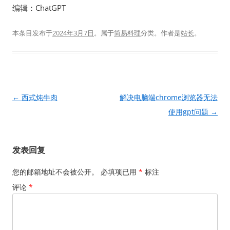
编辑：ChatGPT
本条目发布于
2024年3月7日
。属于
简易料理
分类。
作者是
站长
。
文
←
西式炖牛肉
解决电脑端chrome浏览器无法
章
使用gpt问题
→
导
航
发表回复
您的邮箱地址不会被公开。
必填项已用
*
标注
评论
*