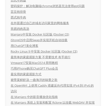
日式牛肉饭
密码保护：解决电脑端chrome浏览器无法使用gpt问题
芸豆炖排骨
西式炖牛肉
在外面通过自己的域名访问家里的网络服务
简易鸡肉高汤
Manjaro中安装 Docker 社区版 (Docker CE)
iStoreOS中启用Swap并实现开机自动挂载
用ChatGPT美化博客
Rocky Linux 9 中安装 Docker 社区版 (Docker CE)
最简单的家庭观影方案 不需要技术 有手就行
Vmware17安装MacOS14 简明教程
巧用iPhone购买ChatGPT Plus会员
最实用的家庭观影方式
裙带菜鲜虾汤 一曲海洋的味蕾之歌
在 OpenWrt 上使用 Caddy 搭建反向代理实现 IPv4 到 IPv6 的
访问
在 Manjaro 中的影音播放优化指南
在 Manjaro 系统上安装和配置 Rclone 以挂载 WebDAV 并实现