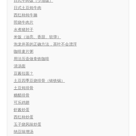
日式牛肉饭（少油版）
日式土豆炖牛肉
西红柿炖牛腩
照烧牛肉片
水煮猪肘子
米饭（油亮、香甜、软弹）
泡龙井茶的正确方法，茶叶不会漂浮
咖啡麦片粥
用法压壶做拿铁咖啡
清汤面
豆酱拉面？
土豆四季豆烧排骨（铸铁锅）
土豆炖排骨
糖醋排骨
可乐鸡翅
虾酱炒蛋
西红柿炒蛋
玉子烧风味炒蛋
纳豆味增汤