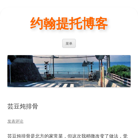
约翰提托博客
跳
菜单
至
正
文
芸豆炖排骨
发表评论
芸豆炖排骨是北方的家常菜，但这次我稍微改变了做法，觉