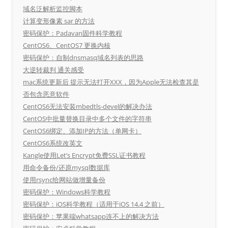
域名泛解析监控脚本
计算变形像素 sar 的方法
密码保护：Padavan固件科学教程
CentOS6、CentOS7 更换内核
密码保护：自制dnsmasq域名列表的思路
大逆转裁判 通关感受
mac系统更新后 提示无法打开XXX，因为Apple无法检查其是
否包含恶意软件
CentOS6无法安装mbedtls-devel的解决办法
CentOS中批量替换目录中多个文件的字符串
CentOS6绑定、添加IP的方法（单网卡）
CentOS6系统改英文
Kangle使用Let’s Encrypt免费SSL证书教程
用命令备份/还原mysql数据库
使用rsync给网站做增量备份
密码保护：Windows科学教程
密码保护：iOS科学教程（适用于iOS 14.4 之前）
密码保护：苹果端whatsapp连不上的解决方法