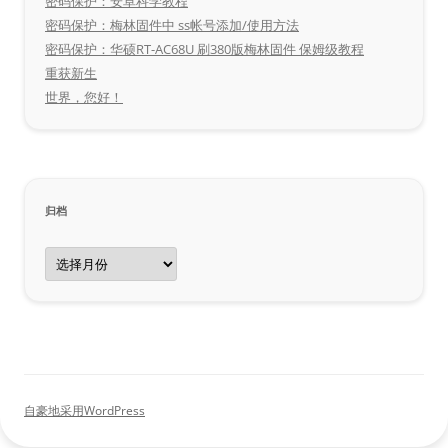
密码保护：安卓科学教程
密码保护：梅林固件中 ss帐号添加/使用方法
密码保护：华硕RT-AC68U 刷380版梅林固件 保姆级教程
重获新生
世界，您好！
归档
归
档
自豪地采用WordPress