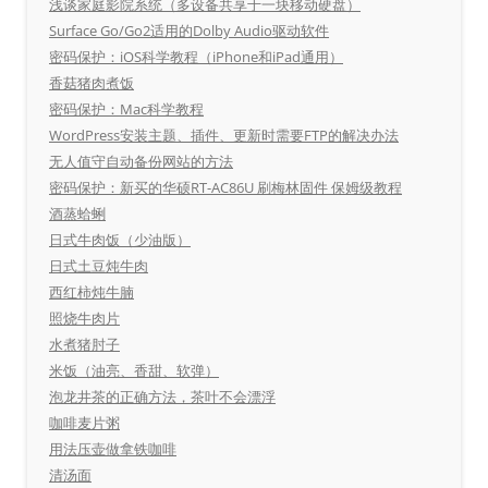
浅谈家庭影院系统（多设备共享于一块移动硬盘）
Surface Go/Go2适用的Dolby Audio驱动软件
密码保护：iOS科学教程（iPhone和iPad通用）
香菇猪肉煮饭
密码保护：Mac科学教程
WordPress安装主题、插件、更新时需要FTP的解决办法
无人值守自动备份网站的方法
密码保护：新买的华硕RT-AC86U 刷梅林固件 保姆级教程
酒蒸蛤蜊
日式牛肉饭（少油版）
日式土豆炖牛肉
西红柿炖牛腩
照烧牛肉片
水煮猪肘子
米饭（油亮、香甜、软弹）
泡龙井茶的正确方法，茶叶不会漂浮
咖啡麦片粥
用法压壶做拿铁咖啡
清汤面