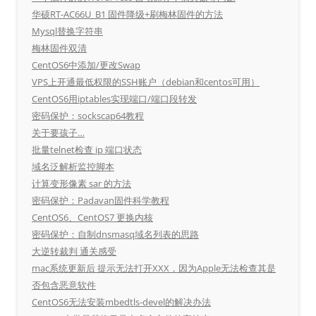
华硕RT-AC66U_B1 固件降级+刷梅林固件的方法
Mysql替换字符串
梅林固件双清
CentOS6中添加/更改Swap
VPS上开通最低权限的SSH账户（debian和centos可用）
CentOS6用iptables实现端口/端口段转发
密码保护：sockscap64教程
关于要孩子…
批量telnet检查 ip 端口状态
域名泛解析监控脚本
计算变形像素 sar 的方法
密码保护：Padavan固件科学教程
CentOS6、CentOS7 更换内核
密码保护：自制dnsmasq域名列表的思路
大逆转裁判 通关感受
mac系统更新后 提示无法打开XXX，因为Apple无法检查其是
否包含恶意软件
CentOS6无法安装mbedtls-devel的解决办法