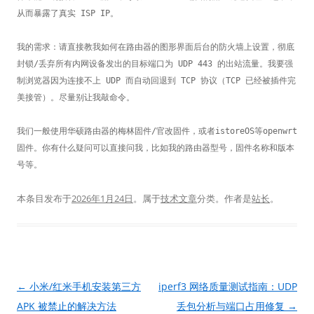
从而暴露了真实 ISP IP。

我的需求：请直接教我如何在路由器的图形界面后台的防火墙上设置，彻底
封锁/丢弃所有内网设备发出的目标端口为 UDP 443 的出站流量。我要强
制浏览器因为连接不上 UDP 而自动回退到 TCP 协议（TCP 已经被插件完
美接管）。尽量别让我敲命令。

我们一般使用华硕路由器的梅林固件/官改固件，或者istoreOS等openwrt
固件。你有什么疑问可以直接问我，比如我的路由器型号，固件名称和版本
号等。
本条目发布于
2026年1月24日
。属于
技术文章
分类。
作者是
站长
。
文
←
小米/红米手机安装第三方
iperf3 网络质量测试指南：UDP
章
APK 被禁止的解决方法
丢包分析与端口占用修复
→