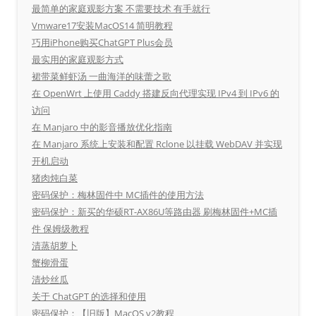
最简单的家庭观影方案 不需要技术 有手就行
Vmware17安装MacOS14 简明教程
巧用iPhone购买ChatGPT Plus会员
最实用的家庭观影方式
裙带菜鲜虾汤 一曲海洋的味蕾之歌
在 OpenWrt 上使用 Caddy 搭建反向代理实现 IPv4 到 IPv6 的
访问
在 Manjaro 中的影音播放优化指南
在 Manjaro 系统上安装和配置 Rclone 以挂载 WebDAV 并实现
开机启动
猪肉炖白菜
密码保护：梅林固件中 MC插件的使用方法
密码保护：新买的华硕RT-AX86U等路由器 刷梅林固件+MC插
件 保姆级教程
清蒸胡萝卜
蟹柳滑蛋
清炒丝瓜
关于 ChatGPT 的选择和使用
密码保护：【旧版】MacOS v2教程