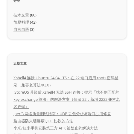
分类
技术文章
(80)
简易料理
(43)
自言自语
(3)
近期文章
Xshell4 连接 Ubuntu 24.04 LTS：在 22 端口启用 root+密码登
录（兼容老算法/KEX）
iStoreOS 升级后 Xshell4 无法 SSH 连接：提示「找不到匹配的
key exchange 算法」的解决方案（保留 22，新增 2222 兼容老
客户端）
iperf3 网络质量测试指南：UDP 丢包分析与端口占用修复
路由器防火墙屏蔽QUIC协议的方法
小米/红米手机安装第三方 APK 被禁止的解决方法