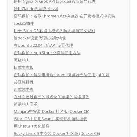
使用 Nginx 为 Grok API (api.x.ai) 设置反向代理
妙用Claude的系统提示词
密码保护：谷歌Chrome/Edge浏览器 在开发者模式中安装
socks5插件
用于 iStoreOS 软路由模式的防火墙自定义规则
给docker设置代理以拉取镜像
在Ubuntu 22.04上给APT设置代理
密码保护：App Store 兑换码使用方法
葱烧鸡肉
日式牛肉饭
密码保护：解决电脑端chrome浏览器无法使用gpt问题
芸豆炖排骨
西式炖牛肉
在外面通过自己的域名访问家里的网络服务
简易鸡肉高汤
Manjaro中安装 Docker 社区版 (Docker CE)
iStoreOS中启用Swap并实现开机自动挂载
用ChatGPT美化博客
Rocky Linux 9 中安装 Docker 社区版 (Docker CE)