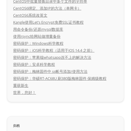
CentOS中批量替换目录中多个文件的字符串
CentOS6绑定、添加IP的方法（单网卡）
CentOS6系统改英文
Kangle使用Let’s Encrypt免费SSL证书教程
用命令备份/还原mysql数据库
使用rsync给网站做增量备份
密码保护：Windows科学教程
密码保护：iOS科学教程（适用于iOS 14.4 之前）
密码保护：苹果端whatsapp连不上的解决方法
密码保护：安卓科学教程
密码保护：梅林固件中 ss帐号添加/使用方法
密码保护：华硕RT-AC68U 刷380版梅林固件 保姆级教程
重获新生
世界，您好！
归档