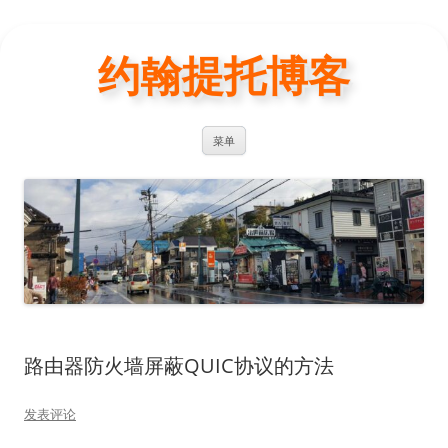
约翰提托博客
跳
菜单
至
正
文
路由器防火墙屏蔽QUIC协议的方法
发表评论