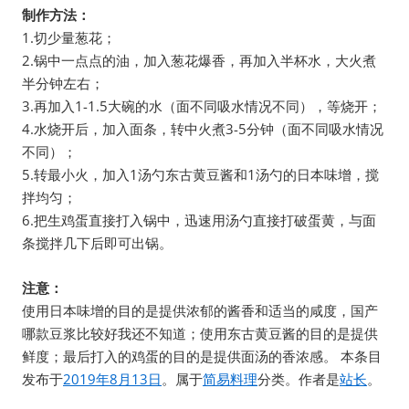
制作方法：
1.切少量葱花；
2.锅中一点点的油，加入葱花爆香，再加入半杯水，大火煮
半分钟左右；
3.再加入1-1.5大碗的水（面不同吸水情况不同），等烧开；
4.水烧开后，加入面条，转中火煮3-5分钟（面不同吸水情况
不同）；
5.转最小火，加入1汤勺东古黄豆酱和1汤勺的日本味增，搅
拌均匀；
6.把生鸡蛋直接打入锅中，迅速用汤勺直接打破蛋黄，与面
条搅拌几下后即可出锅。
注意：
使用日本味增的目的是提供浓郁的酱香和适当的咸度，国产
哪款豆浆比较好我还不知道；使用东古黄豆酱的目的是提供
鲜度；最后打入的鸡蛋的目的是提供面汤的香浓感。 本条目
发布于
2019年8月13日
。属于
简易料理
分类。作者是
站长
。