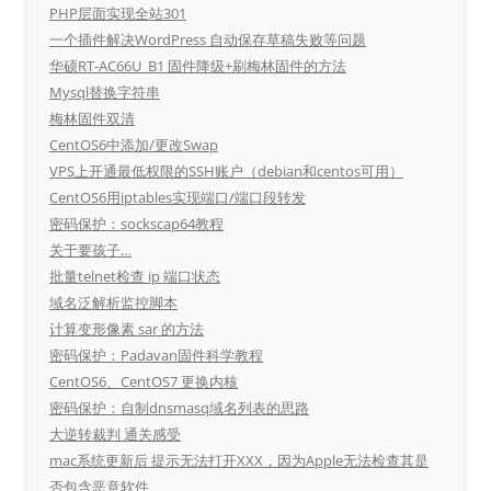
PHP层面实现全站301
一个插件解决WordPress 自动保存草稿失败等问题
华硕RT-AC66U_B1 固件降级+刷梅林固件的方法
Mysql替换字符串
梅林固件双清
CentOS6中添加/更改Swap
VPS上开通最低权限的SSH账户（debian和centos可用）
CentOS6用iptables实现端口/端口段转发
密码保护：sockscap64教程
关于要孩子…
批量telnet检查 ip 端口状态
域名泛解析监控脚本
计算变形像素 sar 的方法
密码保护：Padavan固件科学教程
CentOS6、CentOS7 更换内核
密码保护：自制dnsmasq域名列表的思路
大逆转裁判 通关感受
mac系统更新后 提示无法打开XXX，因为Apple无法检查其是
否包含恶意软件