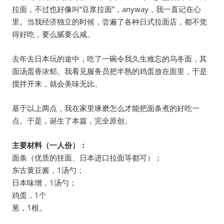
拉面，不过也好像叫“豆浆拉面”，anyway，我一直记在心
里。当我经济独立的时候，尝遍了各种日式拉面店，都不觉
得好吃，要么腻要么咸。
去年去日本玩的途中，吃了一碗令我久生难忘的乌冬面，其
面汤蛋香浓郁。我看见服务员把半熟的鸡蛋放在面里，于是
搅拌开来，就会美味无比。
基于以上两点，我在家里琢磨怎么才能把面条煮的好吃一
点。于是，诞生了本篇，完全原创。
主要材料（一人份）：
面条（优质的挂面、日本进口拉面等都可）；
东古黄豆酱，1汤勺；
日本味增，1汤勺；
鸡蛋，1个
葱，1根。