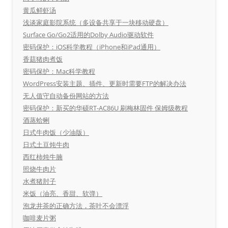
黄瓜鲜虾汤
浅谈家庭影院系统（多设备共享于一块移动硬盘）
Surface Go/Go2适用的Dolby Audio驱动软件
密码保护：iOS科学教程（iPhone和iPad通用）
香菇猪肉煮饭
密码保护：Mac科学教程
WordPress安装主题、插件、更新时需要FTP的解决办法
无人值守自动备份网站的方法
密码保护：新买的华硕RT-AC86U 刷梅林固件 保姆级教程
酒蒸蛤蜊
日式牛肉饭（少油版）
日式土豆炖牛肉
西红柿炖牛腩
照烧牛肉片
水煮猪肘子
米饭（油亮、香甜、软弹）
泡龙井茶的正确方法，茶叶不会漂浮
咖啡麦片粥