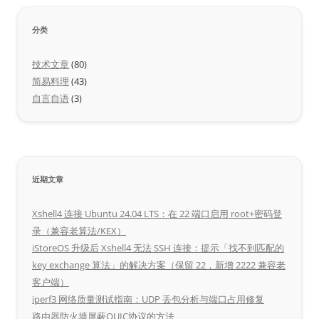
分类
技术文章
(80)
简易料理
(43)
自言自语
(3)
近期文章
Xshell4 连接 Ubuntu 24.04 LTS：在 22 端口启用 root+密码登
录（兼容老算法/KEX）
iStoreOS 升级后 Xshell4 无法 SSH 连接：提示「找不到匹配的
key exchange 算法」的解决方案（保留 22，新增 2222 兼容老
客户端）
iperf3 网络质量测试指南：UDP 丢包分析与端口占用修复
路由器防火墙屏蔽QUIC协议的方法