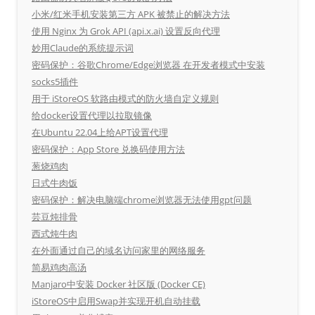
小米/红米手机安装第三方 APK 被禁止的解决方法
使用 Nginx 为 Grok API (api.x.ai) 设置反向代理
妙用Claude的系统提示词
密码保护：谷歌Chrome/Edge浏览器 在开发者模式中安装
socks5插件
用于 iStoreOS 软路由模式的防火墙自定义规则
给docker设置代理以拉取镜像
在Ubuntu 22.04上给APT设置代理
密码保护：App Store 兑换码使用方法
葱烧鸡肉
日式牛肉饭
密码保护：解决电脑端chrome浏览器无法使用gpt问题
芸豆炖排骨
西式炖牛肉
在外面通过自己的域名访问家里的网络服务
简易鸡肉高汤
Manjaro中安装 Docker 社区版 (Docker CE)
iStoreOS中启用Swap并实现开机自动挂载