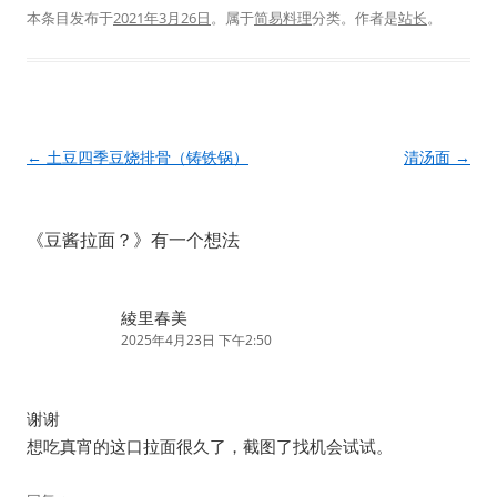
本条目发布于
2021年3月26日
。属于
简易料理
分类。
作者是
站长
。
文
←
土豆四季豆烧排骨（铸铁锅）
清汤面
→
章
导
《
豆酱拉面？
》有一个想法
航
綾里春美
2025年4月23日 下午2:50
谢谢
想吃真宵的这口拉面很久了，截图了找机会试试。