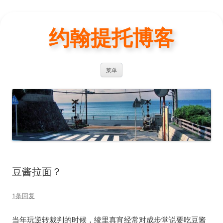
约翰提托博客
跳
菜单
至
正
文
豆酱拉面？
1条回复
当年玩逆转裁判的时候，绫里真宵经常对成步堂说要吃豆酱