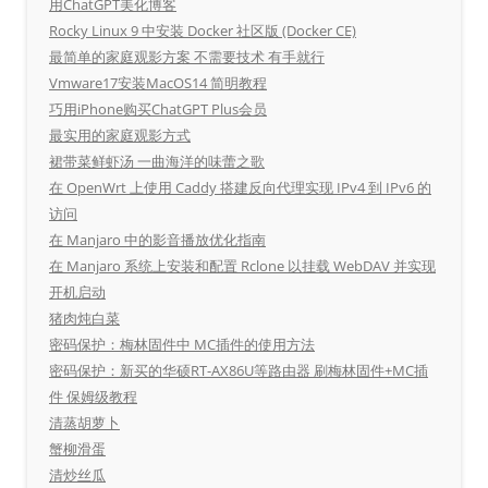
用ChatGPT美化博客
Rocky Linux 9 中安装 Docker 社区版 (Docker CE)
最简单的家庭观影方案 不需要技术 有手就行
Vmware17安装MacOS14 简明教程
巧用iPhone购买ChatGPT Plus会员
最实用的家庭观影方式
裙带菜鲜虾汤 一曲海洋的味蕾之歌
在 OpenWrt 上使用 Caddy 搭建反向代理实现 IPv4 到 IPv6 的
访问
在 Manjaro 中的影音播放优化指南
在 Manjaro 系统上安装和配置 Rclone 以挂载 WebDAV 并实现
开机启动
猪肉炖白菜
密码保护：梅林固件中 MC插件的使用方法
密码保护：新买的华硕RT-AX86U等路由器 刷梅林固件+MC插
件 保姆级教程
清蒸胡萝卜
蟹柳滑蛋
清炒丝瓜