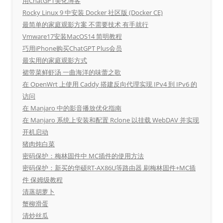
用ChatGPT美化博客
Rocky Linux 9 中安装 Docker 社区版 (Docker CE)
最简单的家庭观影方案 不需要技术 有手就行
Vmware17安装MacOS14 简明教程
巧用iPhone购买ChatGPT Plus会员
最实用的家庭观影方式
裙带菜鲜虾汤 一曲海洋的味蕾之歌
在 OpenWrt 上使用 Caddy 搭建反向代理实现 IPv4 到 IPv6 的
访问
在 Manjaro 中的影音播放优化指南
在 Manjaro 系统上安装和配置 Rclone 以挂载 WebDAV 并实现
开机启动
猪肉炖白菜
密码保护：梅林固件中 MC插件的使用方法
密码保护：新买的华硕RT-AX86U等路由器 刷梅林固件+MC插
件 保姆级教程
清蒸胡萝卜
蟹柳滑蛋
清炒丝瓜