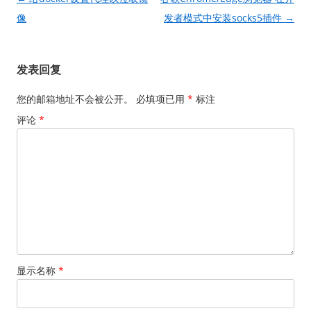
章
像
发者模式中安装socks5插件
→
导
航
发表回复
您的邮箱地址不会被公开。
必填项已用
*
标注
评论
*
显示名称
*