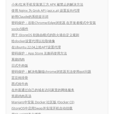
小米/红米手机安装第三方 APK 被禁止的解决方法
使用 Nginx 为 Grok API (api.x.ai) 设置反向代理
妙用Claude的系统提示词
密码保护：谷歌Chrome/Edge浏览器 在开发者模式中安装
socks5插件
用于 iStoreOS 软路由模式的防火墙自定义规则
给docker设置代理以拉取镜像
在Ubuntu 22.04上给APT设置代理
密码保护：App Store 兑换码使用方法
葱烧鸡肉
日式牛肉饭
密码保护：解决电脑端chrome浏览器无法使用gpt问题
芸豆炖排骨
西式炖牛肉
在外面通过自己的域名访问家里的网络服务
简易鸡肉高汤
Manjaro中安装 Docker 社区版 (Docker CE)
iStoreOS中启用Swap并实现开机自动挂载