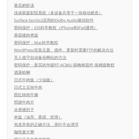
黄瓜鲜虾汤
浅谈家庭影院系统（多设备共享于一块移动硬盘）
Surface Go/Go2适用的Dolby Audio驱动软件
密码保护：iOS科学教程（iPhone和iPad通用）
香菇猪肉煮饭
密码保护：Mac科学教程
WordPress安装主题、插件、更新时需要FTP的解决办法
无人值守自动备份网站的方法
密码保护：新买的华硕RT-AC86U 刷梅林固件 保姆级教程
酒蒸蛤蜊
日式牛肉饭（少油版）
日式土豆炖牛肉
西红柿炖牛腩
照烧牛肉片
水煮猪肘子
米饭（油亮、香甜、软弹）
泡龙井茶的正确方法，茶叶不会漂浮
咖啡麦片粥