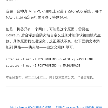
我在一台神舟 Mini PC 小主机上安装了 iStoreOS 系统，用作
NAS，已经稳定运行两年多，特别好用。
但是，机器只有一个网口，可能是这个原因，需要在
iStoreOS 后台添加自防火墙自定义规则才能使软路由模式生
效。具体原因我也没深究，反正屡试不爽。把下面的文本添
加到 网络——防火墙——自定义规则 即可。
iptables -t nat -I POSTROUTING -o eth0 -j MASQUERADE
iptables -t nat -I POSTROUTING -j MASQUERADE
本条目发布于
2025年3月12日
。属于
技术文章
分类。
作者是
站长
。
文
←
给docker设置代理以拉取镜
谷歌Chrome/Edge浏览器 在开