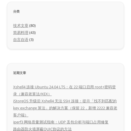
分类
技术文章
(80)
简易料理
(43)
自言自语
(3)
近期文章
Xshell4 连接 Ubuntu 24.04 LTS：在 22 端口启用 root+密码登
录（兼容老算法/KEX）
iStoreOS 升级后 Xshell4 无法 SSH 连接：提示「找不到匹配的
key exchange 算法」的解决方案（保留 22，新增 2222 兼容老
客户端）
iperf3 网络质量测试指南：UDP 丢包分析与端口占用修复
路由器防火墙屏蔽QUIC协议的方法