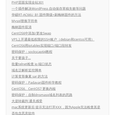
PHP层面实现全站301
一个插件解决WordPress 自动保存草稿失败等问题
华硕RT-AC66U_B1 固件降级+刷梅林固件的方法
Mysql替换字符串
梅林固件双清
CentOS6中添加/更改Swap
VPS上开通最低权限的SSH账户（debian和centos可用）
CentOS6用iptables实现端口/端口段转发
密码保护：sockscap64教程
关于要孩子…
批量telnet检查 ip 端口状态
域名泛解析监控脚本
计算变形像素 sar 的方法
密码保护：Padavan固件科学教程
CentOS6、CentOS7 更换内核
密码保护：自制dnsmasq域名列表的思路
大逆转裁判 通关感受
mac系统更新后 提示无法打开XXX，因为Apple无法检查其是
否包含恶意软件