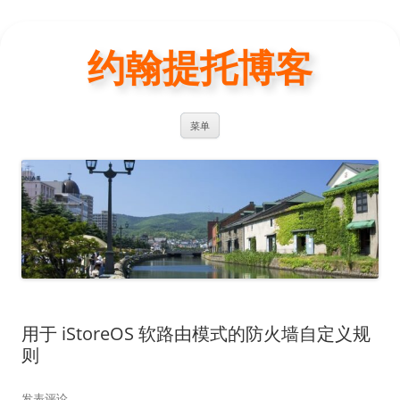
约翰提托博客
跳
菜单
至
正
文
用于 iStoreOS 软路由模式的防火墙自定义规
则
发表评论