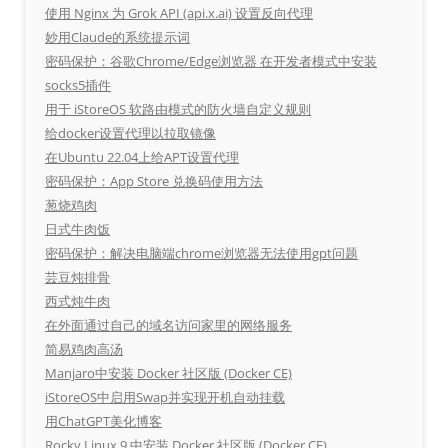
使用 Nginx 为 Grok API (api.x.ai) 设置反向代理
妙用Claude的系统提示词
密码保护：谷歌Chrome/Edge浏览器 在开发者模式中安装
socks5插件
用于 iStoreOS 软路由模式的防火墙自定义规则
给docker设置代理以拉取镜像
在Ubuntu 22.04上给APT设置代理
密码保护：App Store 兑换码使用方法
葱烧鸡肉
日式牛肉饭
密码保护：解决电脑端chrome浏览器无法使用gpt问题
芸豆炖排骨
西式炖牛肉
在外面通过自己的域名访问家里的网络服务
简易鸡肉高汤
Manjaro中安装 Docker 社区版 (Docker CE)
iStoreOS中启用Swap并实现开机自动挂载
用ChatGPT美化博客
Rocky Linux 9 中安装 Docker 社区版 (Docker CE)