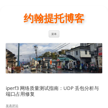
约翰提托博客
跳
菜单
至
正
文
iperf3 网络质量测试指南：UDP 丢包分析与
端口占用修复
发表评论