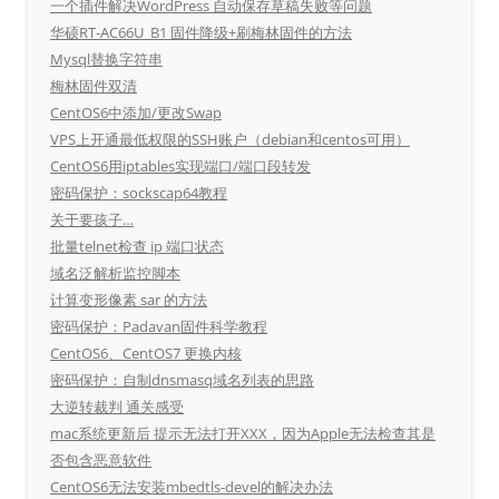
一个插件解决WordPress 自动保存草稿失败等问题
华硕RT-AC66U_B1 固件降级+刷梅林固件的方法
Mysql替换字符串
梅林固件双清
CentOS6中添加/更改Swap
VPS上开通最低权限的SSH账户（debian和centos可用）
CentOS6用iptables实现端口/端口段转发
密码保护：sockscap64教程
关于要孩子…
批量telnet检查 ip 端口状态
域名泛解析监控脚本
计算变形像素 sar 的方法
密码保护：Padavan固件科学教程
CentOS6、CentOS7 更换内核
密码保护：自制dnsmasq域名列表的思路
大逆转裁判 通关感受
mac系统更新后 提示无法打开XXX，因为Apple无法检查其是
否包含恶意软件
CentOS6无法安装mbedtls-devel的解决办法