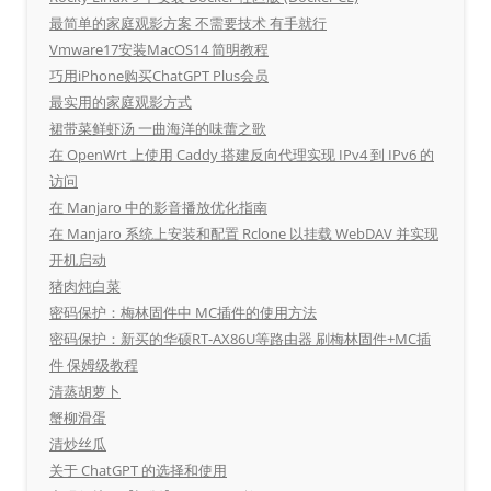
最简单的家庭观影方案 不需要技术 有手就行
Vmware17安装MacOS14 简明教程
巧用iPhone购买ChatGPT Plus会员
最实用的家庭观影方式
裙带菜鲜虾汤 一曲海洋的味蕾之歌
在 OpenWrt 上使用 Caddy 搭建反向代理实现 IPv4 到 IPv6 的
访问
在 Manjaro 中的影音播放优化指南
在 Manjaro 系统上安装和配置 Rclone 以挂载 WebDAV 并实现
开机启动
猪肉炖白菜
密码保护：梅林固件中 MC插件的使用方法
密码保护：新买的华硕RT-AX86U等路由器 刷梅林固件+MC插
件 保姆级教程
清蒸胡萝卜
蟹柳滑蛋
清炒丝瓜
关于 ChatGPT 的选择和使用