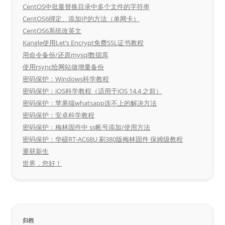
CentOS中批量替换目录中多个文件的字符串
CentOS6绑定、添加IP的方法（单网卡）
CentOS6系统改英文
Kangle使用Let’s Encrypt免费SSL证书教程
用命令备份/还原mysql数据库
使用rsync给网站做增量备份
密码保护：Windows科学教程
密码保护：iOS科学教程（适用于iOS 14.4 之前）
密码保护：苹果端whatsapp连不上的解决方法
密码保护：安卓科学教程
密码保护：梅林固件中 ss帐号添加/使用方法
密码保护：华硕RT-AC68U 刷380版梅林固件 保姆级教程
重获新生
世界，您好！
归档