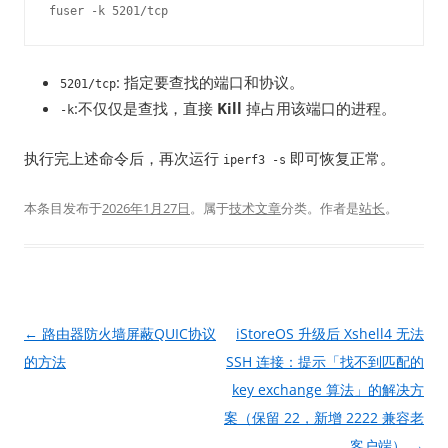
fuser -k 5201/tcp
: 指定要查找的端口和协议。
5201/tcp
:不仅仅是查找，直接
Kill
掉占用该端口的进程。
-k
执行完上述命令后，再次运行
即可恢复正常。
iperf3 -s
本条目发布于
2026年1月27日
。属于
技术文章
分类。
作者是
站长
。
文
←
路由器防火墙屏蔽QUIC协议
iStoreOS 升级后 Xshell4 无法
章
的方法
SSH 连接：提示「找不到匹配的
导
key exchange 算法」的解决方
航
案（保留 22，新增 2222 兼容老
客户端）
→