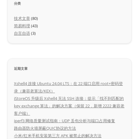
分类
技术文章
(80)
简易料理
(43)
自言自语
(3)
近期文章
Xshell4 连接 Ubuntu 24.04 LTS：在 22 端口启用 root+密码登
录（兼容老算法/KEX）
iStoreOS 升级后 Xshell4 无法 SSH 连接：提示「找不到匹配的
key exchange 算法」的解决方案（保留 22，新增 2222 兼容老
客户端）
iperf3 网络质量测试指南：UDP 丢包分析与端口占用修复
路由器防火墙屏蔽QUIC协议的方法
小米/红米手机安装第三方 APK 被禁止的解决方法