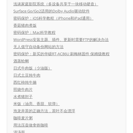
浅谈家庭影院系统（多设备共享于一块移动硬盘）
Surface Go/Go2适用的Dolby Audio驱动软件
密码保护：iOS科学教程（iPhone和iPad通用）
香菇猪肉煮饭
密码保护：Mac科学教程
WordPress安装主题、插件、更新时需要FTP的解决办法
无人值守自动备份网站的方法
密码保护：新买的华硕RT-AC86U 刷梅林固件 保姆级教程
酒蒸蛤蜊
日式牛肉饭（少油版）
日式土豆炖牛肉
西红柿炖牛腩
照烧牛肉片
水煮猪肘子
米饭（油亮、香甜、软弹）
泡龙井茶的正确方法，茶叶不会漂浮
咖啡麦片粥
用法压壶做拿铁咖啡
清汤面