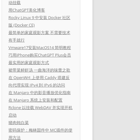
动挂载
用ChatGPT美化博客
Rocky Linux 9 中安装 Docker 社区
版 (Docker CE)
最简单的家庭观影方案 不需要技术
有手就行
Vmware17安装MacOS14 简明教程
巧用iPhone购买ChatGPT Plus会员
最实用的家庭观影方式
裙带菜鲜虾汤 一曲海洋的味蕾之歌
在 OpenWrt 上使用 Caddy 搭建反
向代理实现 IPv4 到 IPv6 的访问
在 Manjaro 中的影音播放优化指南
在 Manjaro 系统上安装和配置
Rclone 以挂载 WebDAV 并实现开机
启动
猪肉炖白菜
密码保护：梅林固件中 MC插件的使
用方法