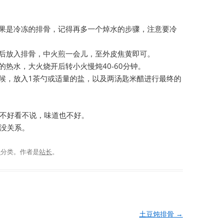
如果是冷冻的排骨，记得再多一个焯水的步骤，注意要冷
然后放入排骨，中火煎一会儿，至外皮焦黄即可。
的热水，大火烧开后转小火慢炖40-60分钟。
时候，放入1茶勺或适量的盐，以及两汤匙米醋进行最终的
不好看不说，味道也不好。
没关系。
理
分类。
作者是
站长
。
土豆炖排骨
→