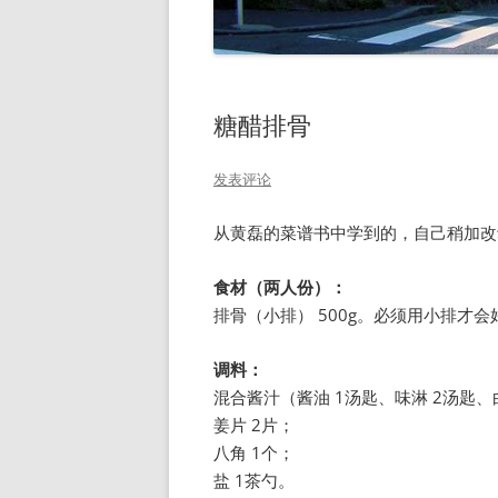
糖醋排骨
发表评论
从黄磊的菜谱书中学到的，自己稍加改
食材（两人份）：
排骨（小排） 500g。必须用小排才
调料：
混合酱汁（酱油 1汤匙、味淋 2汤匙、
姜片 2片；
八角 1个；
盐 1茶勺。