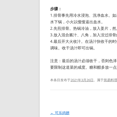
步骤：
1.排骨事先用冷水浸泡、洗净血水。
水下锅，小火以慢慢逼出血水。
2.先煎排骨。热锅冷油，放入姜片，
3.放入混合酱汁、八角，加入没过排骨
4.最后开大火收汁。在汤汁快收干的
调味。收干汤汁即可出锅。
注意：最后的汤汁必须收干，否则色泽
要限制这道菜的咸度。糖和醋多放一点
本条目发布于
2021年3月26日
。属于
简易料
文
←
可乐鸡翅