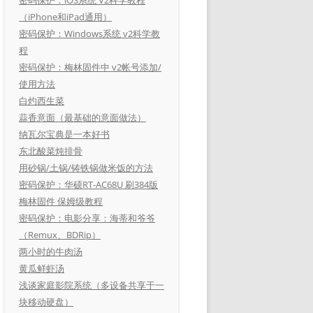
（iPhone和iPad通用）
密码保护：Windows系统 v2科学教
程
密码保护：梅林固件中 v2帐号添加/
使用方法
白灼西生菜
蒜香意面（最基础的意面做法）
纳瓦尔宝典是一本好书
东北酸菜炖排骨
用砂锅/土锅/铸铁锅做米饭的方法
密码保护：华硕RT-AC68U 刷384版
梅林固件 保姆级教程
密码保护：电影分享：海蒂和爷爷
（Remux、BDRip）
两小时的牛肉汤
黄瓜鲜虾汤
浅谈家庭影院系统（多设备共享于一
块移动硬盘）