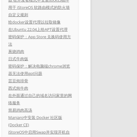
用于 iStoreOS 软路由模式的防火墙
自定义规则
给docker设置代理以拉取镜像
在Ubuntu 22.04上给APT设置代理
密码保护：App Store 兑换码使用方
法
葱烧鸡肉
日式牛肉饭
密码保护：解决电脑端chrome浏览
器无法使用gpt问题
芸豆炖排骨
西式炖牛肉
在外面通过自己的域名访问家里的网
络服务
简易鸡肉高汤
Manjaro中安装 Docker 社区版
(Docker CE)
iStoreOS中启用Swap并实现开机自