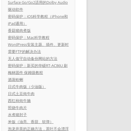
Surface Go/Go2适用的Dolby Audio
驱动软件
密码保护：iOS科学教程（iPhone和
iPad通用）
香菇猪肉煮饭
密码保护：Mac科学教程
WordPress安装主题、插件、更新时
需要FTP的解决办法
无人值守自动备份网站的方法
密码保护：新买的华硕RT-AC86U 刷
梅林固件 保姆级教程
酒蒸蛤蜊
日式牛肉饭（少油版）
日式土豆炖牛肉
西红柿炖牛腩
照烧牛肉片
水煮猪肘子
米饭（油亮、香甜、软弹）
泡龙井茶的正确方法，茶叶不会漂浮