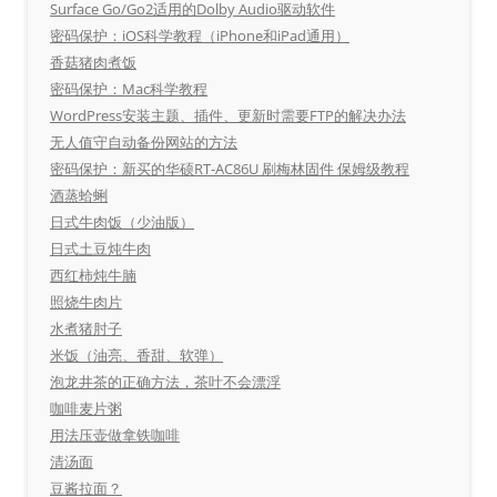
Surface Go/Go2适用的Dolby Audio驱动软件
密码保护：iOS科学教程（iPhone和iPad通用）
香菇猪肉煮饭
密码保护：Mac科学教程
WordPress安装主题、插件、更新时需要FTP的解决办法
无人值守自动备份网站的方法
密码保护：新买的华硕RT-AC86U 刷梅林固件 保姆级教程
酒蒸蛤蜊
日式牛肉饭（少油版）
日式土豆炖牛肉
西红柿炖牛腩
照烧牛肉片
水煮猪肘子
米饭（油亮、香甜、软弹）
泡龙井茶的正确方法，茶叶不会漂浮
咖啡麦片粥
用法压壶做拿铁咖啡
清汤面
豆酱拉面？