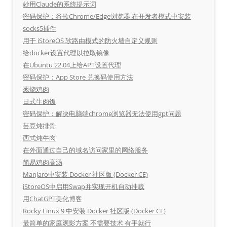
妙用Claude的系统提示词
密码保护：谷歌Chrome/Edge浏览器 在开发者模式中安装
socks5插件
用于 iStoreOS 软路由模式的防火墙自定义规则
给docker设置代理以拉取镜像
在Ubuntu 22.04上给APT设置代理
密码保护：App Store 兑换码使用方法
葱烧鸡肉
日式牛肉饭
密码保护：解决电脑端chrome浏览器无法使用gpt问题
芸豆炖排骨
西式炖牛肉
在外面通过自己的域名访问家里的网络服务
简易鸡肉高汤
Manjaro中安装 Docker 社区版 (Docker CE)
iStoreOS中启用Swap并实现开机自动挂载
用ChatGPT美化博客
Rocky Linux 9 中安装 Docker 社区版 (Docker CE)
最简单的家庭观影方案 不需要技术 有手就行