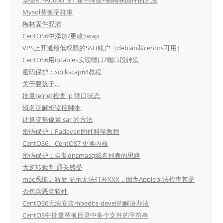
Mysql替换字符串
梅林固件双清
CentOS6中添加/更改Swap
VPS上开通最低权限的SSH账户（debian和centos可用）
CentOS6用iptables实现端口/端口段转发
密码保护：sockscap64教程
关于要孩子…
批量telnet检查 ip 端口状态
域名泛解析监控脚本
计算变形像素 sar 的方法
密码保护：Padavan固件科学教程
CentOS6、CentOS7 更换内核
密码保护：自制dnsmasq域名列表的思路
大逆转裁判 通关感受
mac系统更新后 提示无法打开XXX，因为Apple无法检查其是
否包含恶意软件
CentOS6无法安装mbedtls-devel的解决办法
CentOS中批量替换目录中多个文件的字符串