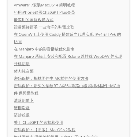
Vmware17安装MacOS14 简明教程
巧用iPhone购买ChatGPT Plus会员
最实用的家庭观影方式
裙带菜鲜虾汤 一曲海洋的味蕾之歌
在 OpenWrt 上使用 Caddy 搭建反向代理实现 IPv4 到 IPv6 的
访问
在 Manjaro 中的影音播放优化指南
在 Manjaro 系统上安装和配置 Rclone 以挂载 WebDAV 并实现
开机启动
猪肉炖白菜
密码保护：梅林固件中 MC插件的使用方法
密码保护：新买的华硕RT-AX86U等路由器 刷梅林固件+MC插
件 保姆级教程
清蒸胡萝卜
蟹柳滑蛋
清炒丝瓜
关于 ChatGPT 的选择和使用
密码保护：【旧版】MacOS v2教程
梅林固件中 设置单线复用（Vlan）于IPTV的方法