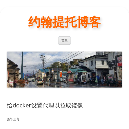
约翰提托博客
跳
菜单
至
正
文
给docker设置代理以拉取镜像
3条回复