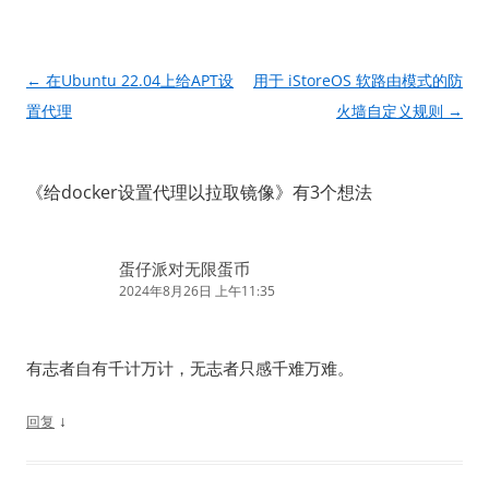
文
←
在Ubuntu 22.04上给APT设
用于 iStoreOS 软路由模式的防
章
置代理
火墙自定义规则
→
导
航
《
给docker设置代理以拉取镜像
》有3个想法
蛋仔派对无限蛋币
2024年8月26日 上午11:35
有志者自有千计万计，无志者只感千难万难。
↓
回复