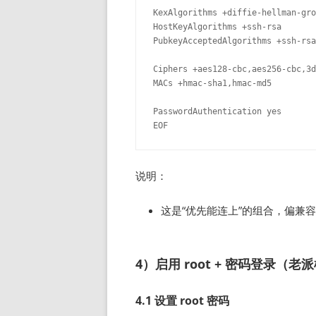
KexAlgorithms +diffie-hellman-gro
HostKeyAlgorithms +ssh-rsa

PubkeyAcceptedAlgorithms +ssh-rsa

Ciphers +aes128-cbc,aes256-cbc,3d
MACs +hmac-sha1,hmac-md5

PasswordAuthentication yes

说明：
这是“优先能连上”的组合，偏兼
4）启用 root + 密码登录（老
4.1 设置 root 密码