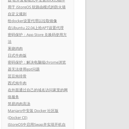
用于 iStoreOS 软路由模式的防火墙
自定义规则
给docker设置代理以拉取镜像
在Ubuntu 22.04上给APT设置代理
密码保护：App Store 兑换码使用方
法
葱烧鸡肉
日式牛肉饭
密码保护：解决电脑端chrome浏览
器无法使用gpt问题
芸豆炖排骨
西式炖牛肉
在外面通过自己的域名访问家里的网
络服务
简易鸡肉高汤
Manjaro中安装 Docker 社区版
(Docker CE)
iStoreOS中启用Swap并实现开机自