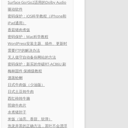
Surface Go/Go2适用的Dolby Audio
驱动软件
密码保护：iOS科学教程（iPhone和
iPad通用）
香菇猪肉煮饭
密码保护：Mac科学教程
WordPress安装主题、插件、更新时
需要FTP的解决办法
无人值守自动备份网站的方法
密码保护：新买的华硕RT-AC86U 刷
梅林固件 保姆级教程
酒蒸蛤蜊
日式牛肉饭（少油版）
日式土豆炖牛肉
西红柿炖牛腩
照烧牛肉片
水煮猪肘子
米饭（油亮、香甜、软弹）
泡龙井茶的正确方法，茶叶不会漂浮