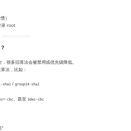
习惯）
录 root
上？
 默认偏安全，很多旧算法会被禁用或优先级降低。
些老算法，比如：
/
1-sha1
group14-sha1
、甚至
es*-cbc
3des-cbc
法”