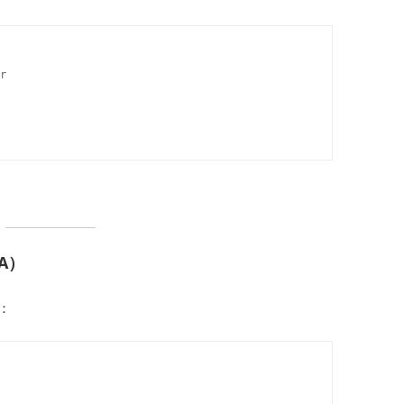
r

A）
钥：