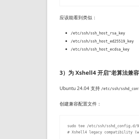
应该能看到类似：
/etc/ssh/ssh_host_rsa_key
/etc/ssh/ssh_host_ed25519_key
/etc/ssh/ssh_host_ecdsa_key
3）为 Xshell4 开启“老算法兼容
Ubuntu 24.04 支持
/etc/ssh/sshd_con
创建兼容配置文件：
sudo tee /etc/ssh/sshd_config.d/9
# Xshell4 legacy compatibility (w