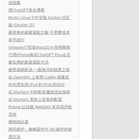
动挂载
用ChatGPT美化博客
Rocky Linux 9 中安装 Docker 社区
版 (Docker CE)
最简单的家庭观影方案 不需要技术
有手就行
Vmware17安装MacOS14 简明教程
巧用iPhone购买ChatGPT Plus会员
最实用的家庭观影方式
裙带菜鲜虾汤 一曲海洋的味蕾之歌
在 OpenWrt 上使用 Caddy 搭建反
向代理实现 IPv4 到 IPv6 的访问
在 Manjaro 中的影音播放优化指南
在 Manjaro 系统上安装和配置
Rclone 以挂载 WebDAV 并实现开机
启动
猪肉炖白菜
密码保护：梅林固件中 MC插件的使
用方法