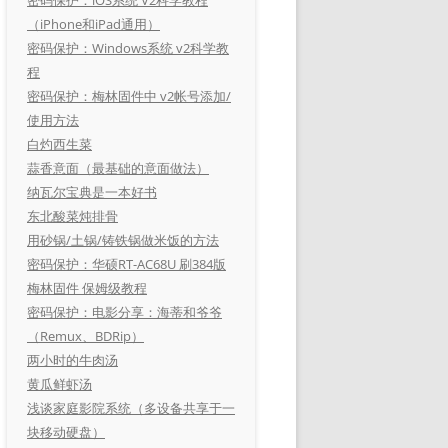
（iPhone和iPad通用）
密码保护：Windows系统 v2科学教
程
密码保护：梅林固件中 v2帐号添加/
使用方法
白灼西生菜
蒜香意面（最基础的意面做法）
纳瓦尔宝典是一本好书
东北酸菜炖排骨
用砂锅/土锅/铸铁锅做米饭的方法
密码保护：华硕RT-AC68U 刷384版
梅林固件 保姆级教程
密码保护：电影分享：海蒂和爷爷
（Remux、BDRip）
两小时的牛肉汤
黄瓜鲜虾汤
浅谈家庭影院系统（多设备共享于一
块移动硬盘）