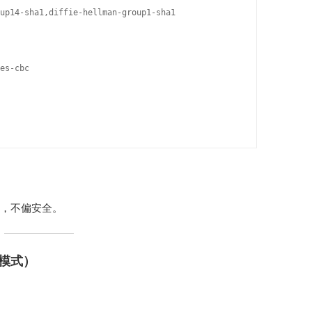
up14-sha1,diffie-hellman-group1-sha1

es-cbc

容，不偏安全。
派模式）