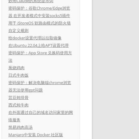
妙用Claude的系统提示词
密码保护：谷歌Chrome/Edge浏览
器 在开发者模式中安装socks5插件
用于 iStoreOS 软路由模式的防火墙
自定义规则
给docker设置代理以拉取镜像
在Ubuntu 22.04上给APT设置代理
密码保护：App Store 兑换码使用方
法
葱烧鸡肉
日式牛肉饭
密码保护：解决电脑端chrome浏览
器无法使用gpt问题
芸豆炖排骨
西式炖牛肉
在外面通过自己的域名访问家里的网
络服务
简易鸡肉高汤
Manjaro中安装 Docker 社区版