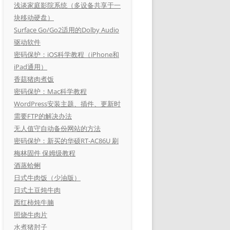
浅谈家庭影院系统（多设备共享于一
块移动硬盘）
Surface Go/Go2适用的Dolby Audio
驱动软件
密码保护：iOS科学教程（iPhone和
iPad通用）
香菇猪肉煮饭
密码保护：Mac科学教程
WordPress安装主题、插件、更新时
需要FTP的解决办法
无人值守自动备份网站的方法
密码保护：新买的华硕RT-AC86U 刷
梅林固件 保姆级教程
酒蒸蛤蜊
日式牛肉饭（少油版）
日式土豆炖牛肉
西红柿炖牛腩
照烧牛肉片
水煮猪肘子