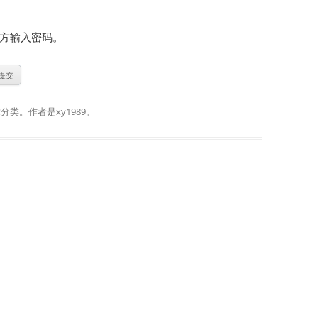
方输入密码。
章
分类。
作者是
xy1989
。