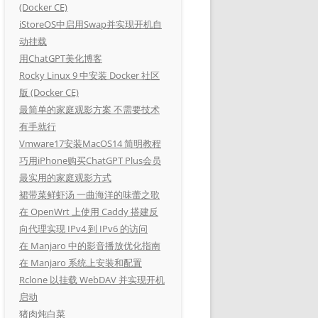
(Docker CE)
iStoreOS中启用Swap并实现开机自
动挂载
用ChatGPT美化博客
Rocky Linux 9 中安装 Docker 社区
版 (Docker CE)
最简单的家庭观影方案 不需要技术
有手就行
Vmware17安装MacOS14 简明教程
巧用iPhone购买ChatGPT Plus会员
最实用的家庭观影方式
裙带菜鲜虾汤 一曲海洋的味蕾之歌
在 OpenWrt 上使用 Caddy 搭建反
向代理实现 IPv4 到 IPv6 的访问
在 Manjaro 中的影音播放优化指南
在 Manjaro 系统上安装和配置
Rclone 以挂载 WebDAV 并实现开机
启动
猪肉炖白菜