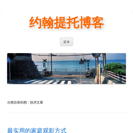
约翰提托博客
跳
菜单
至
正
文
分类目录归档：
技术文章
最实用的家庭观影方式