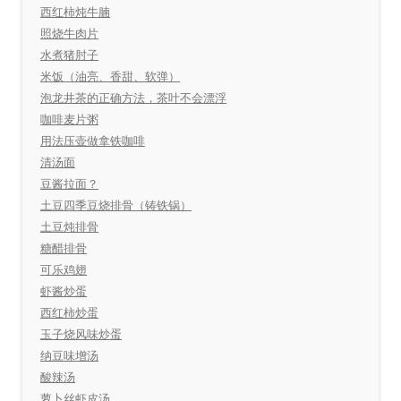
西红柿炖牛腩
照烧牛肉片
水煮猪肘子
米饭（油亮、香甜、软弹）
泡龙井茶的正确方法，茶叶不会漂浮
咖啡麦片粥
用法压壶做拿铁咖啡
清汤面
豆酱拉面？
土豆四季豆烧排骨（铸铁锅）
土豆炖排骨
糖醋排骨
可乐鸡翅
虾酱炒蛋
西红柿炒蛋
玉子烧风味炒蛋
纳豆味增汤
酸辣汤
萝卜丝虾皮汤