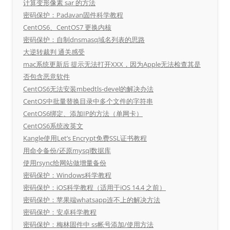
计算变形像素 sar 的方法
密码保护：Padavan固件科学教程
CentOS6、CentOS7 更换内核
密码保护：自制dnsmasq域名列表的思路
大逆转裁判 通关感受
mac系统更新后 提示无法打开XXX，因为Apple无法检查其是
否包含恶意软件
CentOS6无法安装mbedtls-devel的解决办法
CentOS中批量替换目录中多个文件的字符串
CentOS6绑定、添加IP的方法（单网卡）
CentOS6系统改英文
Kangle使用Let’s Encrypt免费SSL证书教程
用命令备份/还原mysql数据库
使用rsync给网站做增量备份
密码保护：Windows科学教程
密码保护：iOS科学教程（适用于iOS 14.4 之前）
密码保护：苹果端whatsapp连不上的解决方法
密码保护：安卓科学教程
密码保护：梅林固件中 ss帐号添加/使用方法