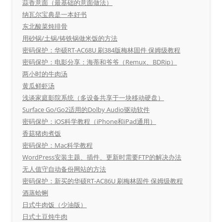
蒜香意面（最基础的意面做法）
纳瓦尔宝典是一本好书
东北酸菜炖排骨
用砂锅/土锅/铸铁锅做米饭的方法
密码保护：华硕RT-AC68U 刷384版梅林固件 保姆级教程
密码保护：电影分享：海蒂和爷爷（Remux、BDRip）
两小时的牛肉汤
黄瓜鲜虾汤
浅谈家庭影院系统（多设备共享于一块移动硬盘）
Surface Go/Go2适用的Dolby Audio驱动软件
密码保护：iOS科学教程（iPhone和iPad通用）
香菇猪肉煮饭
密码保护：Mac科学教程
WordPress安装主题、插件、更新时需要FTP的解决办法
无人值守自动备份网站的方法
密码保护：新买的华硕RT-AC86U 刷梅林固件 保姆级教程
酒蒸蛤蜊
日式牛肉饭（少油版）
日式土豆炖牛肉