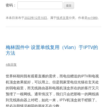
密码：
本条目发布于
2022年12月10日
。属于
技术文章
分类。
作者是
xy1989
。
梅林固件中 设置单线复用（Vlan）于IPTV的
方法
4条回复
世界杯期间我有观看直播的需求，而电信赠送的IPTV和电视
机顶盒效果挺好，可以用上。但是我家里电信光猫在玄关处
的弱电箱里，而无线路由器和电视机顶盒所在的的客厅又只
预埋了一根网线。通常情况下，我们只会把那唯一的网线插
到无线路由器上对吧，如此一来，IPTV机顶盒就干瞪眼了。
想必与我情况相同的朋友不在少数。