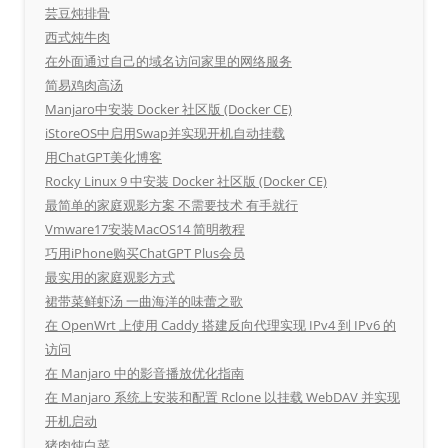
芸豆炖排骨
西式炖牛肉
在外面通过自己的域名访问家里的网络服务
简易鸡肉高汤
Manjaro中安装 Docker 社区版 (Docker CE)
iStoreOS中启用Swap并实现开机自动挂载
用ChatGPT美化博客
Rocky Linux 9 中安装 Docker 社区版 (Docker CE)
最简单的家庭观影方案 不需要技术 有手就行
Vmware17安装MacOS14 简明教程
巧用iPhone购买ChatGPT Plus会员
最实用的家庭观影方式
裙带菜鲜虾汤 一曲海洋的味蕾之歌
在 OpenWrt 上使用 Caddy 搭建反向代理实现 IPv4 到 IPv6 的
访问
在 Manjaro 中的影音播放优化指南
在 Manjaro 系统上安装和配置 Rclone 以挂载 WebDAV 并实现
开机启动
猪肉炖白菜