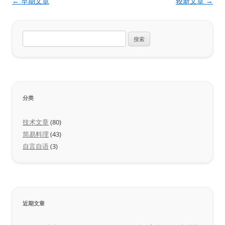
文
←
早期文章
较新文章
→
章
导
搜
航
索：
分类
技术文章
(80)
简易料理
(43)
自言自语
(3)
近期文章